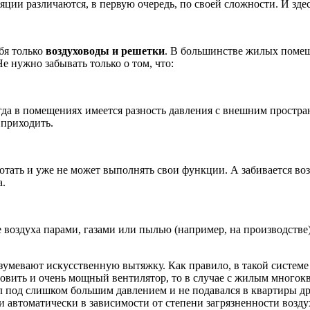
яции различаются, в первую очередь, по своей сложности. И зд
бя только
воздуховоды и решетки
. В большинстве жилых помещ
е нужно забывать только о том, что:
огда в помещениях имеется разность давления с внешним простр
 приходить.
работать и уже не может выполнять свои функции. А забивается в
а.
 воздуха парами, газами или пылью (например, на производстве)
азумевают искусственную вытяжку. Как правило, в такой систем
новить и очень мощный вентилятор, то в случае с жилым много
ил под слишком большим давлением и не подавался в квартиры д
автоматически в зависимости от степени загрязненности воздух